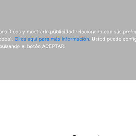
ES
ES
REVISTAS
CDS Y
MATERIAL
analíticos y mostrarle publicidad relacionada con sus prefer
DVDS
COMPLEMENTARIO
tados).
Clica aquí para más información.
Usted puede configu
pulsando el botón ACEPTAR.