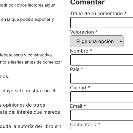
Comentar
atir con otros lectores algún
Titulo de tu comentario *
, en la que podéis exponer y
Valoracion *
Nombre *
debate serio y constructivo,
to a leerlas antes de comenzar
Pais *
ios.
Ciudad *
luye si te gusta o no el
s opiniones de otros
Email *
bate del interés que merece
Comentario *
da la autoría del libro sin