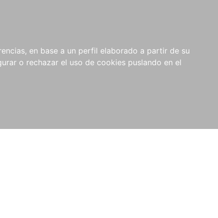
0
NOVEDADES
NOTICIAS
COMPRAS
encias, en base a un perfil elaborado a partir de su
INSTITUCIONALES
rar o rechazar el uso de cookies puslando en el