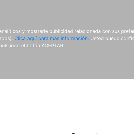
ES
ES
REVISTAS
CDS Y
MATERIAL
analíticos y mostrarle publicidad relacionada con sus prefer
DVDS
COMPLEMENTARIO
tados).
Clica aquí para más información.
Usted puede configu
pulsando el botón ACEPTAR.