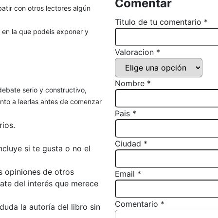
Comentar
atir con otros lectores algún
Titulo de tu comentario *
, en la que podéis exponer y
Valoracion *
Nombre *
debate serio y constructivo,
to a leerlas antes de comenzar
Pais *
ios.
Ciudad *
luye si te gusta o no el
s opiniones de otros
Email *
bate del interés que merece
Comentario *
da la autoría del libro sin