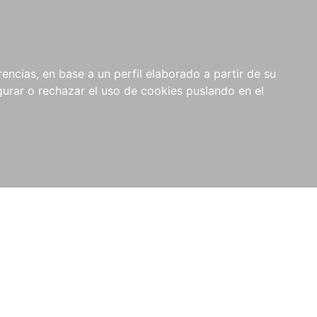
0
NOVEDADES
NOTICIAS
COMPRAS
encias, en base a un perfil elaborado a partir de su
INSTITUCIONALES
rar o rechazar el uso de cookies puslando en el