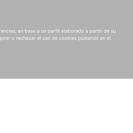
0
NOVEDADES
NOTICIAS
COMPRAS
encias, en base a un perfil elaborado a partir de su
INSTITUCIONALES
rar o rechazar el uso de cookies puslando en el