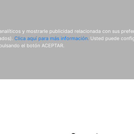
ES
ES
REVISTAS
CDS Y
MATERIAL
analíticos y mostrarle publicidad relacionada con sus prefer
DVDS
COMPLEMENTARIO
tados).
Clica aquí para más información.
Usted puede configu
pulsando el botón ACEPTAR.