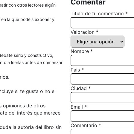
Comentar
atir con otros lectores algún
Titulo de tu comentario *
, en la que podéis exponer y
Valoracion *
Nombre *
debate serio y constructivo,
to a leerlas antes de comenzar
Pais *
ios.
Ciudad *
luye si te gusta o no el
s opiniones de otros
Email *
bate del interés que merece
Comentario *
da la autoría del libro sin