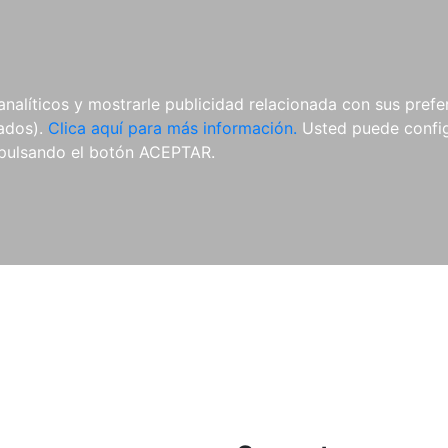
ES
ES
REVISTAS
CDS Y
MATERIAL
analíticos y mostrarle publicidad relacionada con sus prefer
DVDS
COMPLEMENTARIO
tados).
Clica aquí para más información.
Usted puede configu
pulsando el botón ACEPTAR.