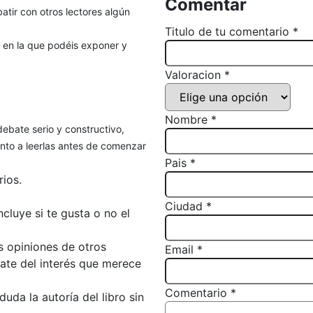
Comentar
atir con otros lectores algún
Titulo de tu comentario *
, en la que podéis exponer y
Valoracion *
Nombre *
debate serio y constructivo,
to a leerlas antes de comenzar
Pais *
ios.
Ciudad *
luye si te gusta o no el
s opiniones de otros
Email *
bate del interés que merece
Comentario *
da la autoría del libro sin