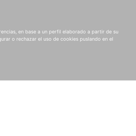
0
NOVEDADES
NOTICIAS
COMPRAS
encias, en base a un perfil elaborado a partir de su
INSTITUCIONALES
rar o rechazar el uso de cookies puslando en el