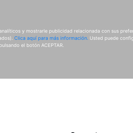
ES
ES
REVISTAS
CDS Y
MATERIAL
analíticos y mostrarle publicidad relacionada con sus prefer
DVDS
COMPLEMENTARIO
tados).
Clica aquí para más información.
Usted puede configu
pulsando el botón ACEPTAR.