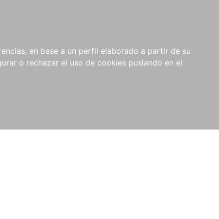
0
NOVEDADES
NOTICIAS
COMPRAS
encias, en base a un perfil elaborado a partir de su
INSTITUCIONALES
rar o rechazar el uso de cookies puslando en el