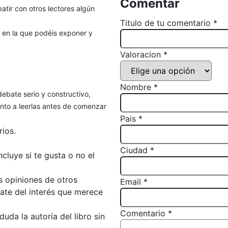
Comentar
atir con otros lectores algún
Titulo de tu comentario *
, en la que podéis exponer y
Valoracion *
Nombre *
debate serio y constructivo,
to a leerlas antes de comenzar
Pais *
ios.
Ciudad *
luye si te gusta o no el
s opiniones de otros
Email *
bate del interés que merece
Comentario *
da la autoría del libro sin