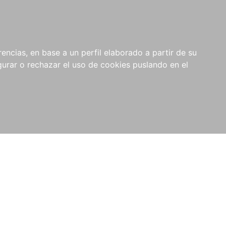
0
NOVEDADES
NOTICIAS
COMPRAS
encias, en base a un perfil elaborado a partir de su
INSTITUCIONALES
rar o rechazar el uso de cookies puslando en el