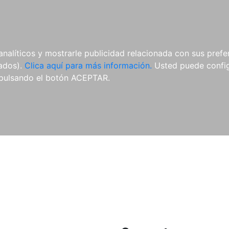
ES
ES
REVISTAS
CDS Y
MATERIAL
analíticos y mostrarle publicidad relacionada con sus prefer
DVDS
COMPLEMENTARIO
tados).
Clica aquí para más información.
Usted puede configu
pulsando el botón ACEPTAR.