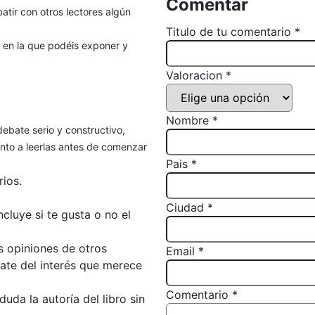
Comentar
atir con otros lectores algún
Titulo de tu comentario *
, en la que podéis exponer y
Valoracion *
Nombre *
debate serio y constructivo,
to a leerlas antes de comenzar
Pais *
ios.
Ciudad *
luye si te gusta o no el
s opiniones de otros
Email *
bate del interés que merece
Comentario *
da la autoría del libro sin