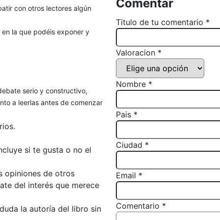
Comentar
atir con otros lectores algún
Titulo de tu comentario *
, en la que podéis exponer y
Valoracion *
Nombre *
debate serio y constructivo,
to a leerlas antes de comenzar
Pais *
ios.
Ciudad *
luye si te gusta o no el
s opiniones de otros
Email *
bate del interés que merece
Comentario *
da la autoría del libro sin