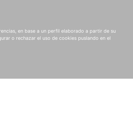
0
NOVEDADES
NOTICIAS
COMPRAS
encias, en base a un perfil elaborado a partir de su
INSTITUCIONALES
rar o rechazar el uso de cookies puslando en el