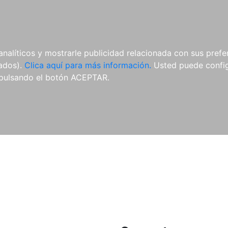
ES
ES
REVISTAS
CDS Y
MATERIAL
analíticos y mostrarle publicidad relacionada con sus prefer
DVDS
COMPLEMENTARIO
tados).
Clica aquí para más información.
Usted puede configu
pulsando el botón ACEPTAR.