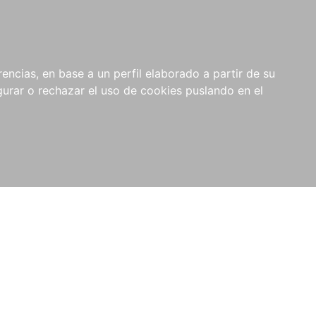
0
NOVEDADES
NOTICIAS
COMPRAS
encias, en base a un perfil elaborado a partir de su
INSTITUCIONALES
rar o rechazar el uso de cookies puslando en el