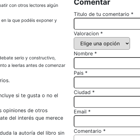
Comentar
atir con otros lectores algún
Titulo de tu comentario *
, en la que podéis exponer y
Valoracion *
Nombre *
debate serio y constructivo,
to a leerlas antes de comenzar
Pais *
ios.
Ciudad *
luye si te gusta o no el
s opiniones de otros
Email *
bate del interés que merece
Comentario *
da la autoría del libro sin