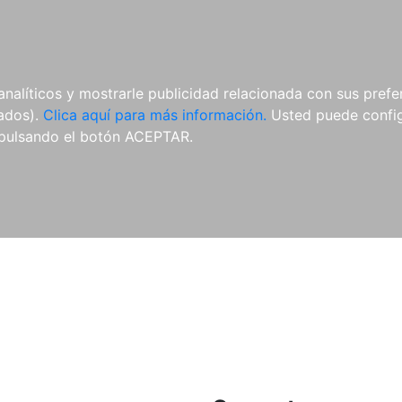
ES
ES
REVISTAS
CDS Y
MATERIAL
analíticos y mostrarle publicidad relacionada con sus prefer
DVDS
COMPLEMENTARIO
tados).
Clica aquí para más información.
Usted puede configu
pulsando el botón ACEPTAR.