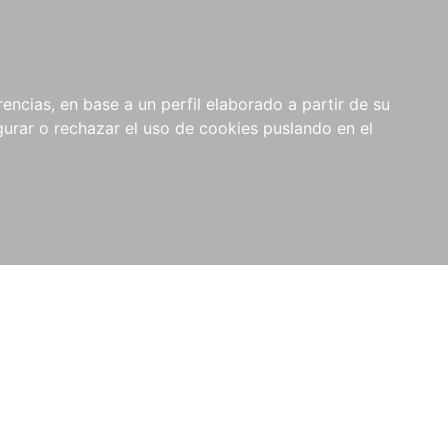
0
NOVEDADES
NOTICIAS
COMPRAS
encias, en base a un perfil elaborado a partir de su
INSTITUCIONALES
rar o rechazar el uso de cookies puslando en el