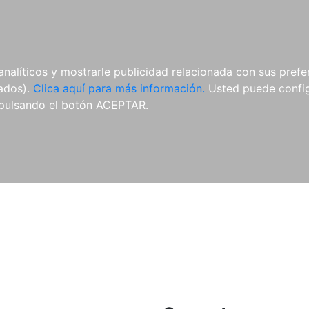
ES
ES
REVISTAS
CDS Y
MATERIAL
analíticos y mostrarle publicidad relacionada con sus prefer
DVDS
COMPLEMENTARIO
tados).
Clica aquí para más información.
Usted puede configu
pulsando el botón ACEPTAR.