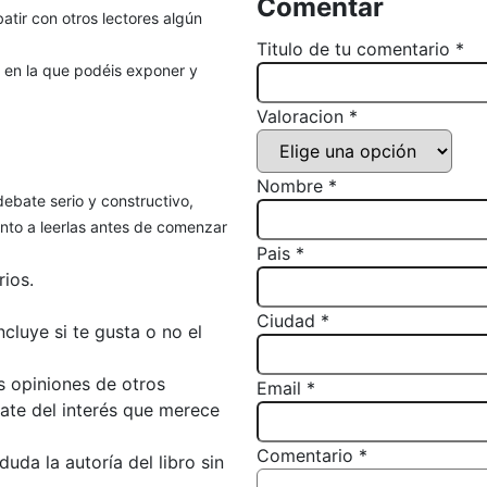
Comentar
atir con otros lectores algún
Titulo de tu comentario *
, en la que podéis exponer y
Valoracion *
Nombre *
debate serio y constructivo,
to a leerlas antes de comenzar
Pais *
ios.
Ciudad *
luye si te gusta o no el
s opiniones de otros
Email *
bate del interés que merece
Comentario *
da la autoría del libro sin