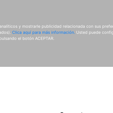
ES
ES
REVISTAS
CDS Y
MATERIAL
analíticos y mostrarle publicidad relacionada con sus prefer
DVDS
COMPLEMENTARIO
tados).
Clica aquí para más información.
Usted puede configu
pulsando el botón ACEPTAR.