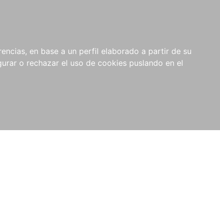
0
NOVEDADES
NOTICIAS
COMPRAS
encias, en base a un perfil elaborado a partir de su
INSTITUCIONALES
rar o rechazar el uso de cookies puslando en el