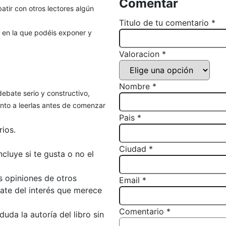
Comentar
atir con otros lectores algún
Titulo de tu comentario *
, en la que podéis exponer y
Valoracion *
Nombre *
debate serio y constructivo,
to a leerlas antes de comenzar
Pais *
ios.
Ciudad *
luye si te gusta o no el
s opiniones de otros
Email *
bate del interés que merece
Comentario *
da la autoría del libro sin