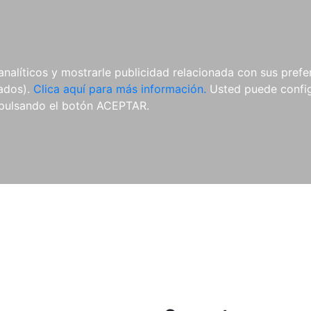
ES
ES
REVISTAS
CDS Y
MATERIAL
analíticos y mostrarle publicidad relacionada con sus prefer
DVDS
COMPLEMENTARIO
tados).
Clica aquí para más información.
Usted puede configu
pulsando el botón ACEPTAR.