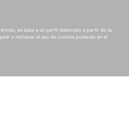
0
NOVEDADES
NOTICIAS
COMPRAS
encias, en base a un perfil elaborado a partir de su
INSTITUCIONALES
rar o rechazar el uso de cookies puslando en el