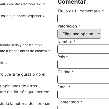
Comentar
atir con otros lectores algún
Titulo de tu comentario *
, en la que podéis exponer y
Valoracion *
Nombre *
debate serio y constructivo,
to a leerlas antes de comenzar
Pais *
ios.
Ciudad *
luye si te gusta o no el
s opiniones de otros
Email *
bate del interés que merece
Comentario *
da la autoría del libro sin