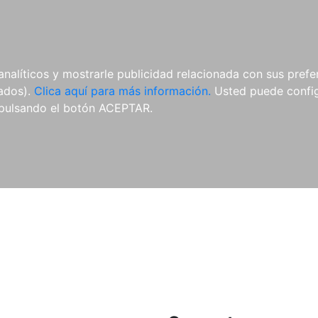
ES
ES
REVISTAS
CDS Y
MATERIAL
analíticos y mostrarle publicidad relacionada con sus prefer
DVDS
COMPLEMENTARIO
tados).
Clica aquí para más información.
Usted puede configu
pulsando el botón ACEPTAR.