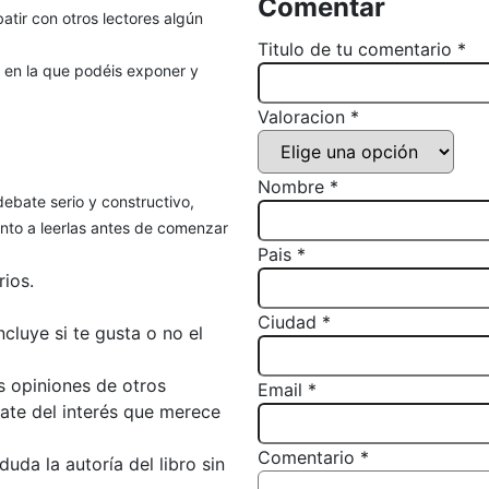
Comentar
atir con otros lectores algún
Titulo de tu comentario *
, en la que podéis exponer y
Valoracion *
Nombre *
debate serio y constructivo,
to a leerlas antes de comenzar
Pais *
ios.
Ciudad *
luye si te gusta o no el
s opiniones de otros
Email *
bate del interés que merece
Comentario *
da la autoría del libro sin