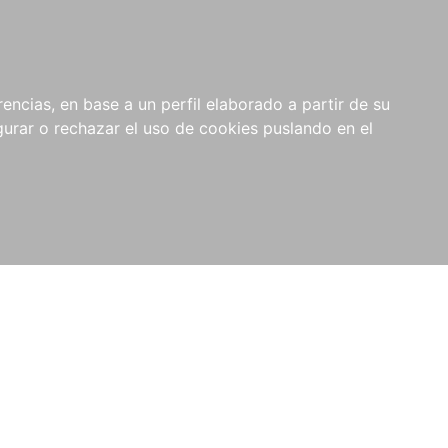
0
NOVEDADES
NOTICIAS
COMPRAS
encias, en base a un perfil elaborado a partir de su
INSTITUCIONALES
rar o rechazar el uso de cookies puslando en el