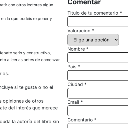
Comentar
atir con otros lectores algún
Titulo de tu comentario *
, en la que podéis exponer y
Valoracion *
Nombre *
debate serio y constructivo,
to a leerlas antes de comenzar
Pais *
ios.
Ciudad *
luye si te gusta o no el
s opiniones de otros
Email *
bate del interés que merece
Comentario *
da la autoría del libro sin