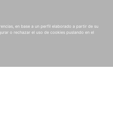
0
NOVEDADES
NOTICIAS
COMPRAS
encias, en base a un perfil elaborado a partir de su
INSTITUCIONALES
rar o rechazar el uso de cookies puslando en el