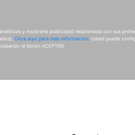
ES
ES
REVISTAS
CDS Y
MATERIAL
analíticos y mostrarle publicidad relacionada con sus prefer
DVDS
COMPLEMENTARIO
tados).
Clica aquí para más información.
Usted puede configu
pulsando el botón ACEPTAR.