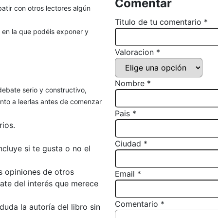
Comentar
atir con otros lectores algún
Titulo de tu comentario *
, en la que podéis exponer y
Valoracion *
Nombre *
debate serio y constructivo,
to a leerlas antes de comenzar
Pais *
ios.
Ciudad *
luye si te gusta o no el
s opiniones de otros
Email *
bate del interés que merece
Comentario *
da la autoría del libro sin