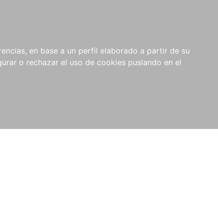
0
NOVEDADES
NOTICIAS
COMPRAS
encias, en base a un perfil elaborado a partir de su
INSTITUCIONALES
rar o rechazar el uso de cookies puslando en el