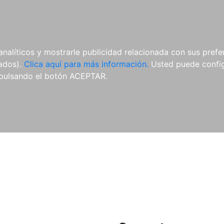
ES
ES
REVISTAS
CDS Y
MATERIAL
analíticos y mostrarle publicidad relacionada con sus prefer
DVDS
COMPLEMENTARIO
tados).
Clica aquí para más información.
Usted puede configu
pulsando el botón ACEPTAR.