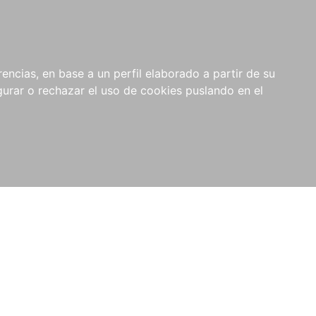
0
NOVEDADES
NOTICIAS
COMPRAS
encias, en base a un perfil elaborado a partir de su
INSTITUCIONALES
rar o rechazar el uso de cookies puslando en el