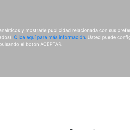
ES
ES
REVISTAS
CDS Y
MATERIAL
analíticos y mostrarle publicidad relacionada con sus prefer
DVDS
COMPLEMENTARIO
tados).
Clica aquí para más información.
Usted puede configu
pulsando el botón ACEPTAR.