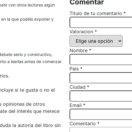
Comentar
atir con otros lectores algún
Titulo de tu comentario *
, en la que podéis exponer y
Valoracion *
Nombre *
debate serio y constructivo,
to a leerlas antes de comenzar
Pais *
ios.
Ciudad *
luye si te gusta o no el
s opiniones de otros
Email *
bate del interés que merece
Comentario *
da la autoría del libro sin