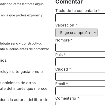
Comentar
atir con otros lectores algún
Titulo de tu comentario *
, en la que podéis exponer y
Valoracion *
Nombre *
debate serio y constructivo,
to a leerlas antes de comenzar
Pais *
ios.
Ciudad *
luye si te gusta o no el
s opiniones de otros
Email *
bate del interés que merece
Comentario *
da la autoría del libro sin