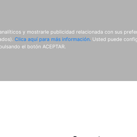
ES
ES
REVISTAS
CDS Y
MATERIAL
analíticos y mostrarle publicidad relacionada con sus prefer
DVDS
COMPLEMENTARIO
tados).
Clica aquí para más información.
Usted puede configu
pulsando el botón ACEPTAR.