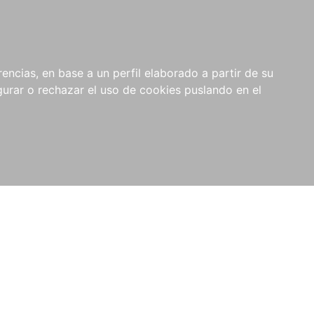
0
NOVEDADES
NOTICIAS
COMPRAS
encias, en base a un perfil elaborado a partir de su
INSTITUCIONALES
rar o rechazar el uso de cookies puslando en el