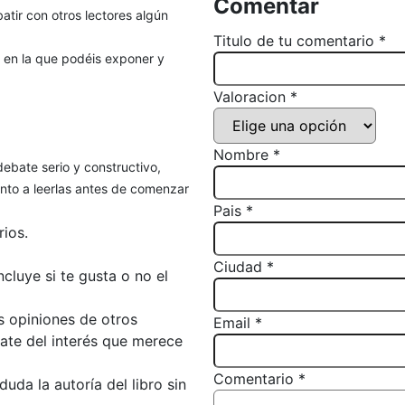
Comentar
atir con otros lectores algún
Titulo de tu comentario *
, en la que podéis exponer y
Valoracion *
Nombre *
debate serio y constructivo,
to a leerlas antes de comenzar
Pais *
ios.
Ciudad *
luye si te gusta o no el
s opiniones de otros
Email *
bate del interés que merece
Comentario *
da la autoría del libro sin