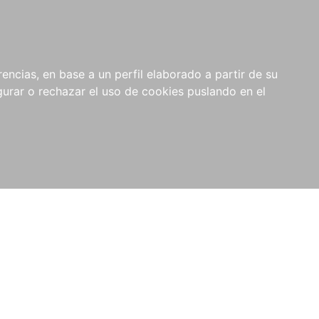
0
NOVEDADES
NOTICIAS
COMPRAS
encias, en base a un perfil elaborado a partir de su
INSTITUCIONALES
rar o rechazar el uso de cookies puslando en el