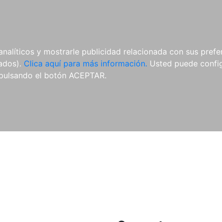
ES
ES
REVISTAS
CDS Y
MATERIAL
analíticos y mostrarle publicidad relacionada con sus prefer
DVDS
COMPLEMENTARIO
tados).
Clica aquí para más información.
Usted puede configu
pulsando el botón ACEPTAR.