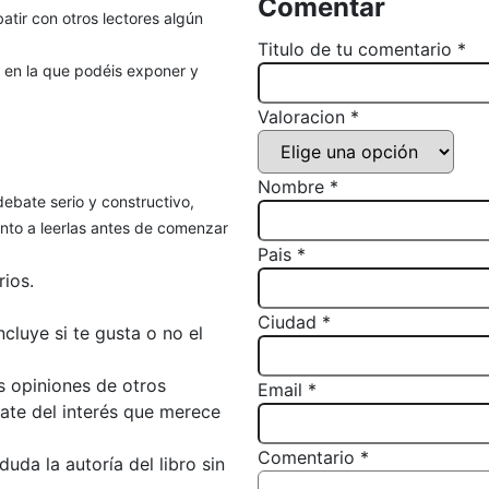
Comentar
atir con otros lectores algún
Titulo de tu comentario *
, en la que podéis exponer y
Valoracion *
Nombre *
debate serio y constructivo,
to a leerlas antes de comenzar
Pais *
ios.
Ciudad *
luye si te gusta o no el
s opiniones de otros
Email *
bate del interés que merece
Comentario *
da la autoría del libro sin