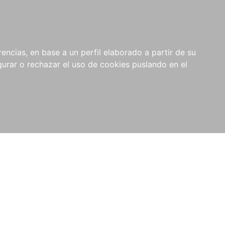
0
NOVEDADES
NOTICIAS
COMPRAS
encias, en base a un perfil elaborado a partir de su
INSTITUCIONALES
rar o rechazar el uso de cookies puslando en el