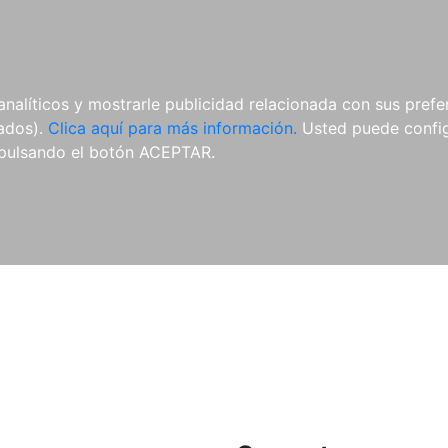
ES
ES
REVISTAS
CDS Y
MATERIAL
analíticos y mostrarle publicidad relacionada con sus prefer
DVDS
COMPLEMENTARIO
tados).
Clica aquí para más información.
Usted puede configu
pulsando el botón ACEPTAR.