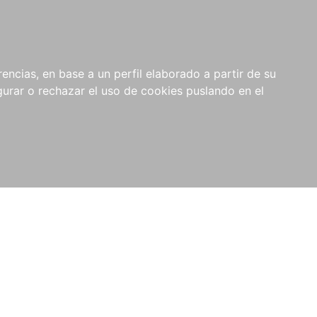
0
NOVEDADES
NOTICIAS
COMPRAS
encias, en base a un perfil elaborado a partir de su
INSTITUCIONALES
rar o rechazar el uso de cookies puslando en el