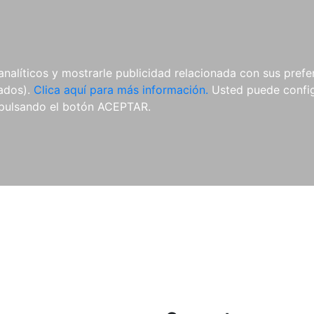
ES
ES
REVISTAS
CDS Y
MATERIAL
analíticos y mostrarle publicidad relacionada con sus prefer
DVDS
COMPLEMENTARIO
tados).
Clica aquí para más información.
Usted puede configu
pulsando el botón ACEPTAR.