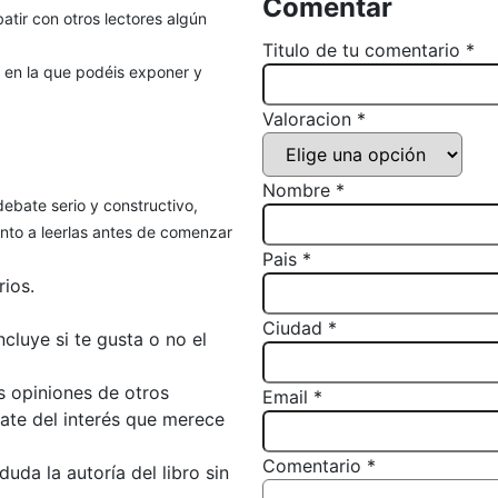
Comentar
atir con otros lectores algún
Titulo de tu comentario *
, en la que podéis exponer y
Valoracion *
Nombre *
debate serio y constructivo,
to a leerlas antes de comenzar
Pais *
ios.
Ciudad *
luye si te gusta o no el
s opiniones de otros
Email *
bate del interés que merece
Comentario *
da la autoría del libro sin