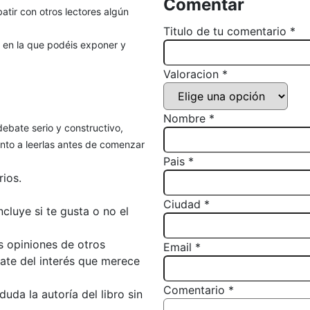
Comentar
atir con otros lectores algún
Titulo de tu comentario *
, en la que podéis exponer y
Valoracion *
Nombre *
debate serio y constructivo,
to a leerlas antes de comenzar
Pais *
ios.
Ciudad *
luye si te gusta o no el
s opiniones de otros
Email *
bate del interés que merece
Comentario *
da la autoría del libro sin