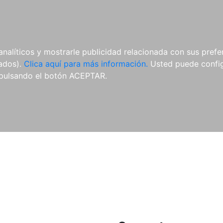
ES
ES
REVISTAS
CDS Y
MATERIAL
analíticos y mostrarle publicidad relacionada con sus prefer
DVDS
COMPLEMENTARIO
tados).
Clica aquí para más información.
Usted puede configu
pulsando el botón ACEPTAR.