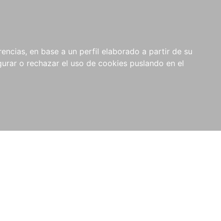
0
NOVEDADES
NOTICIAS
COMPRAS
encias, en base a un perfil elaborado a partir de su
INSTITUCIONALES
rar o rechazar el uso de cookies puslando en el