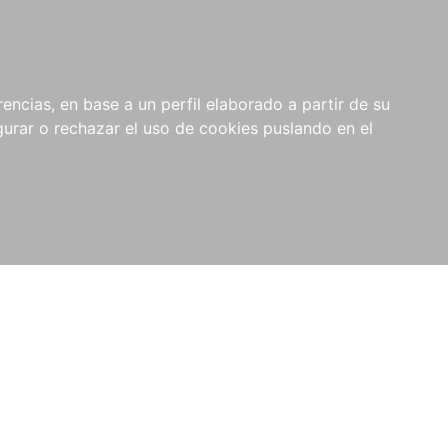
0
NOVEDADES
NOTICIAS
COMPRAS
encias, en base a un perfil elaborado a partir de su
INSTITUCIONALES
rar o rechazar el uso de cookies puslando en el