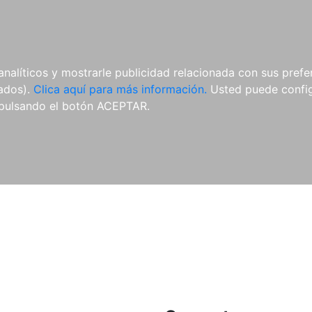
ES
ES
REVISTAS
CDS Y
MATERIAL
analíticos y mostrarle publicidad relacionada con sus prefer
DVDS
COMPLEMENTARIO
tados).
Clica aquí para más información.
Usted puede configu
pulsando el botón ACEPTAR.