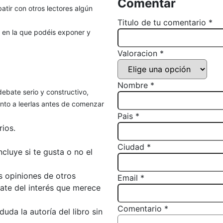
Comentar
atir con otros lectores algún
Titulo de tu comentario *
, en la que podéis exponer y
Valoracion *
Nombre *
debate serio y constructivo,
to a leerlas antes de comenzar
Pais *
ios.
Ciudad *
luye si te gusta o no el
s opiniones de otros
Email *
bate del interés que merece
Comentario *
da la autoría del libro sin