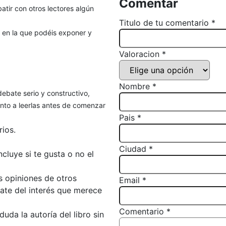
Comentar
atir con otros lectores algún
Titulo de tu comentario *
, en la que podéis exponer y
Valoracion *
Nombre *
debate serio y constructivo,
to a leerlas antes de comenzar
Pais *
ios.
Ciudad *
luye si te gusta o no el
s opiniones de otros
Email *
bate del interés que merece
Comentario *
da la autoría del libro sin