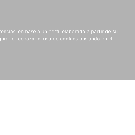
0
NOVEDADES
NOTICIAS
COMPRAS
encias, en base a un perfil elaborado a partir de su
INSTITUCIONALES
rar o rechazar el uso de cookies puslando en el