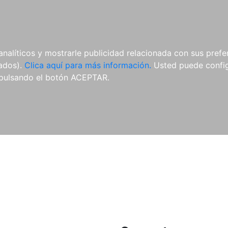
ES
ES
REVISTAS
CDS Y
MATERIAL
analíticos y mostrarle publicidad relacionada con sus prefer
DVDS
COMPLEMENTARIO
tados).
Clica aquí para más información.
Usted puede configu
pulsando el botón ACEPTAR.