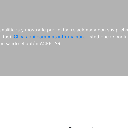
ES
ES
REVISTAS
CDS Y
MATERIAL
analíticos y mostrarle publicidad relacionada con sus prefer
DVDS
COMPLEMENTARIO
tados).
Clica aquí para más información.
Usted puede configu
pulsando el botón ACEPTAR.