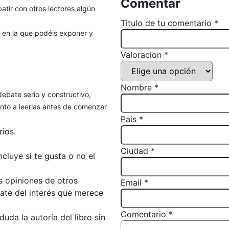
Comentar
atir con otros lectores algún
Titulo de tu comentario *
, en la que podéis exponer y
Valoracion *
Nombre *
debate serio y constructivo,
to a leerlas antes de comenzar
Pais *
ios.
Ciudad *
luye si te gusta o no el
s opiniones de otros
Email *
bate del interés que merece
Comentario *
da la autoría del libro sin