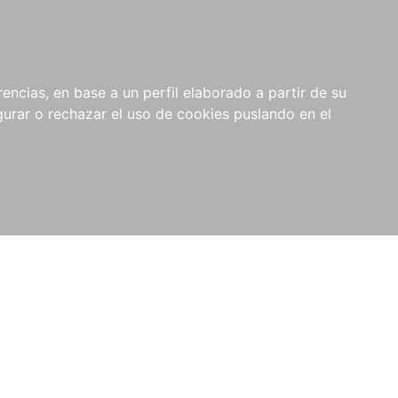
0
NOVEDADES
NOTICIAS
COMPRAS
encias, en base a un perfil elaborado a partir de su
INSTITUCIONALES
rar o rechazar el uso de cookies puslando en el