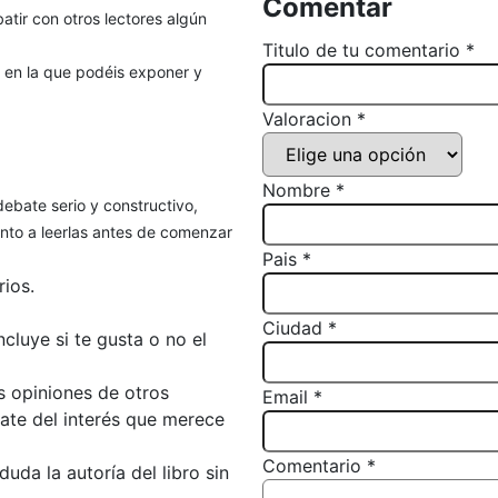
Comentar
atir con otros lectores algún
Titulo de tu comentario *
, en la que podéis exponer y
Valoracion *
Nombre *
debate serio y constructivo,
to a leerlas antes de comenzar
Pais *
ios.
Ciudad *
luye si te gusta o no el
s opiniones de otros
Email *
bate del interés que merece
Comentario *
da la autoría del libro sin