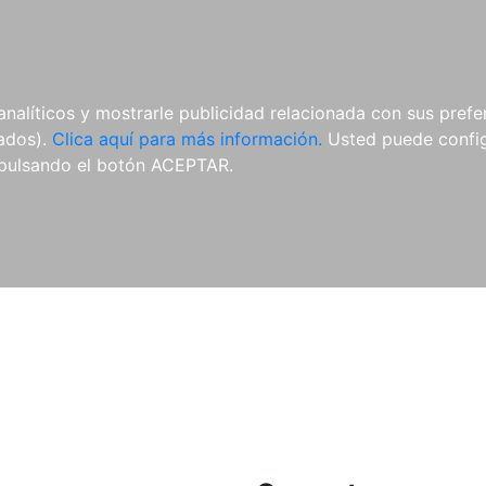
ES
ES
REVISTAS
CDS Y
MATERIAL
analíticos y mostrarle publicidad relacionada con sus prefer
DVDS
COMPLEMENTARIO
tados).
Clica aquí para más información.
Usted puede configu
pulsando el botón ACEPTAR.