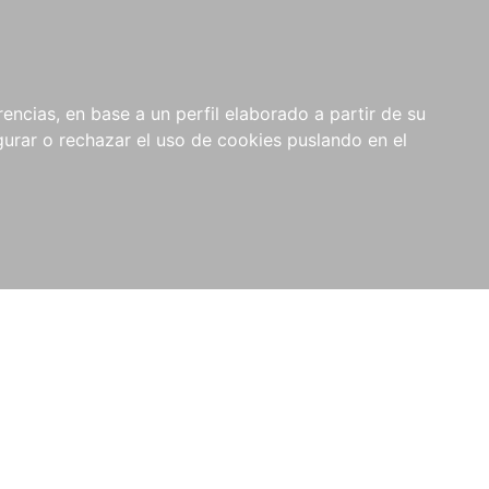
0
NOVEDADES
NOTICIAS
COMPRAS
encias, en base a un perfil elaborado a partir de su
INSTITUCIONALES
rar o rechazar el uso de cookies puslando en el