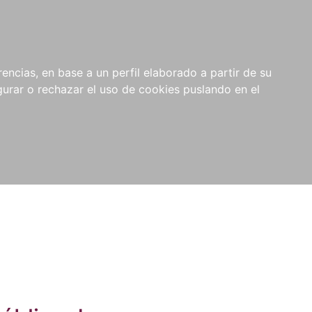
0
NOVEDADES
NOTICIAS
COMPRAS
encias, en base a un perfil elaborado a partir de su
INSTITUCIONALES
rar o rechazar el uso de cookies puslando en el