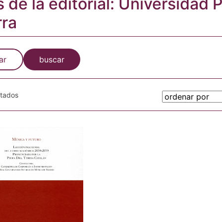
s de la editorial: Universidad 
rra
ar
buscar
otados