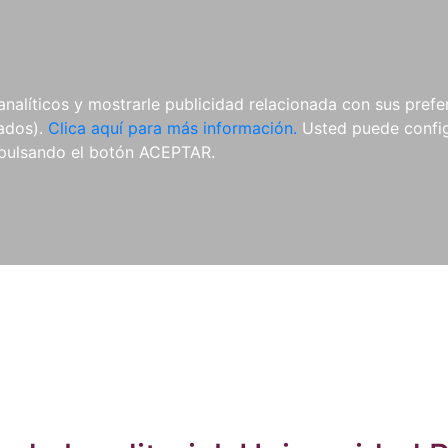
ES
ES
REVISTAS
CDS Y
MATERIAL
analíticos y mostrarle publicidad relacionada con sus prefer
DVDS
COMPLEMENTARIO
tados).
Clica aquí para más información.
Usted puede configu
pulsando el botón ACEPTAR.