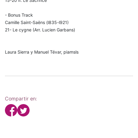
15-20 II. Le Sacrifice
- Bonus Track
Camille Saint-Saëns (l835-l921)
21- Le cygne (Arr. Lucien Garbans)
Laura Sierra y Manuel Tévar, piamsls
Compartir en: