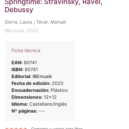
Springtime: Stravinsky, Ravel,
Debussy
Sierra, Laura
;
Tévar, Manuel
IBEmusik. 2020
Ficha técnica
EAN:
80741
ISBN:
80741
Editorial:
IBEmusik
Fecha de edición:
2020
Encuadernación:
Plástico
Dimensiones:
12x12
Idioma:
Castellano/Inglés
Nº páginas:
---
Comenta y valora este libro