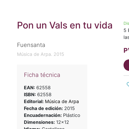
Pon un Vals en tu vida
Di
5 
la
Fuensanta
P
Música de Arpa. 2015
Ficha técnica
EAN:
62558
ISBN:
62558
Editorial:
Música de Arpa
Fecha de edición:
2015
Encuadernación:
Plástico
Dimensiones:
12x12