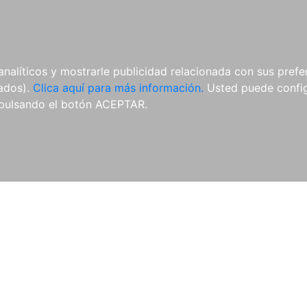
ES
ES
REVISTAS
CDS Y
MATERIAL
analíticos y mostrarle publicidad relacionada con sus prefer
DVDS
COMPLEMENTARIO
tados).
Clica aquí para más información.
Usted puede configu
pulsando el botón ACEPTAR.