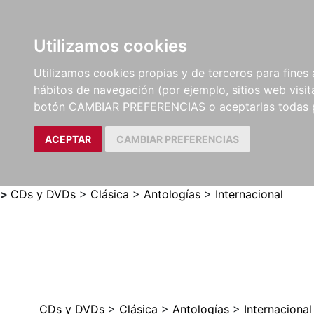
Utilizamos cookies
LIBROS
MÉTODOS Y
PARTITURAS Y EDICION
Utilizamos cookies propias y de terceros para fines 
EJERCICIOS
CRÍTICAS
hábitos de navegación (por ejemplo, sitios web visi
botón CAMBIAR PREFERENCIAS o aceptarlas todas 
ACEPTAR
CAMBIAR PREFERENCIAS
>
CDs y DVDs
>
Clásica
>
Antologías
>
Internacional
CDs y DVDs
>
Clásica
>
Antologías
>
Internacional