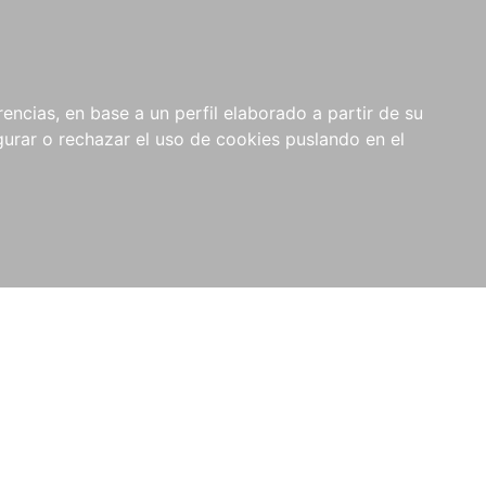
0
NOVEDADES
NOTICIAS
COMPRAS
encias, en base a un perfil elaborado a partir de su
INSTITUCIONALES
rar o rechazar el uso de cookies puslando en el