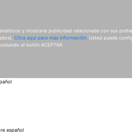
ES
ES
REVISTAS
CDS Y
MATERIAL
analíticos y mostrarle publicidad relacionada con sus prefer
DVDS
COMPLEMENTARIO
tados).
Clica aquí para más información.
Usted puede configu
pulsando el botón ACEPTAR.
spañol
ore español