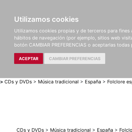
Utilizamos cookies
LIBROS
MÉTODOS Y
PARTITURAS Y EDICION
Utilizamos cookies propias y de terceros para fines 
EJERCICIOS
CRÍTICAS
hábitos de navegación (por ejemplo, sitios web visi
botón CAMBIAR PREFERENCIAS o aceptarlas todas 
ACEPTAR
CAMBIAR PREFERENCIAS
>
CDs y DVDs
>
Música tradicional
>
España
>
Folclore e
CDs y DVDs
>
Música tradicional
>
España
>
Folcl