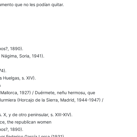
rumento que no les podían quitar.
nos?, 1890).
 Nágima, Soria, 1941).
74).
 Huelgas, s. XIV).
n
ó, Mallorca, 1927) / Duérmete, neñu hermosu, que
durmiera (Horcajo de la Sierra, Madrid, 1944-1947) /
X, y de otro peninsular, s. XIII-XIV).
stice, the republican women
nos?, 1890).
or Federico García Lorca (1931).