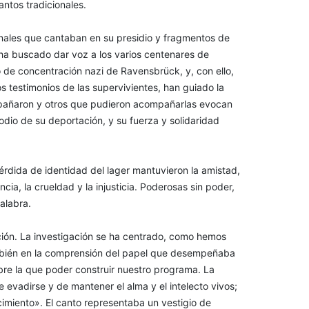
ntos tradicionales.
ionales que cantaban en su presidio y fragmentos de
 ha buscado dar voz a los varios centenares de
de concentración nazi de Ravensbrück, y, con ello,
los testimonios de las supervivientes, han guiado la
pañaron y otros que pudieron acompañarlas evocan
isodio de su deportación, y su fuerza y solidaridad
érdida de identidad del lager mantuvieron la amistad,
encia, la crueldad y la injusticia. Poderosas sin poder,
palabra.
ación. La investigación se ha centrado, como hemos
mbién en la comprensión del papel que desempeñaba
obre la que poder construir nuestro programa. La
 evadirse y de mantener el alma y el intelecto vivos;
imiento». El canto representaba un vestigio de