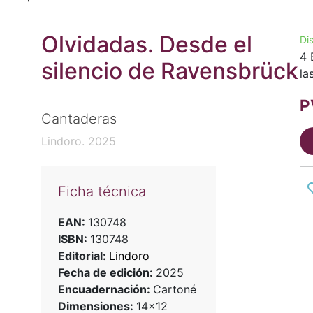
Olvidadas. Desde el
Di
4 
silencio de Ravensbrück
la
P
Cantaderas
Lindoro. 2025
Ficha técnica
EAN:
130748
ISBN:
130748
Editorial:
Lindoro
Fecha de edición:
2025
Encuadernación:
Cartoné
Dimensiones:
14x12