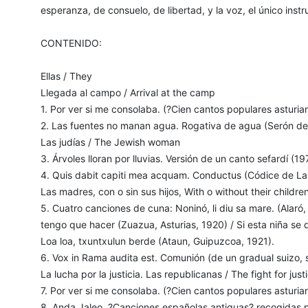
esperanza, de consuelo, de libertad, y la voz, el único inst
CONTENIDO:
Ellas / They
Llegada al campo / Arrival at the camp
1. Por ver si me consolaba. (?Cien cantos populares asturia
2. Las fuentes no manan agua. Rogativa de agua (Serón de
Las judías / The Jewish woman
3. Árvoles lloran por lluvias. Versión de un canto sefardí (19
4. Quis dabit capiti mea acquam. Conductus (Códice de Las
Las madres, con o sin sus hijos, With o without their childre
5. Cuatro canciones de cuna: Noninó, li diu sa mare. (Alar
tengo que hacer (Zuazua, Asturias, 1920) / Si esta niña se 
Loa loa, txuntxulun berde (Ataun, Guipuzcoa, 1921).
6. Vox in Rama audita est. Comunión (de un gradual suizo, s. 
La lucha por la justicia. Las republicanas / The fight for ju
7. Por ver si me consolaba. (?Cien cantos populares asturia
8. Anda Jaleo. ?Canciones españolas antiguas? recogidas p