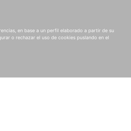
0
NOVEDADES
NOTICIAS
COMPRAS
encias, en base a un perfil elaborado a partir de su
INSTITUCIONALES
rar o rechazar el uso de cookies puslando en el