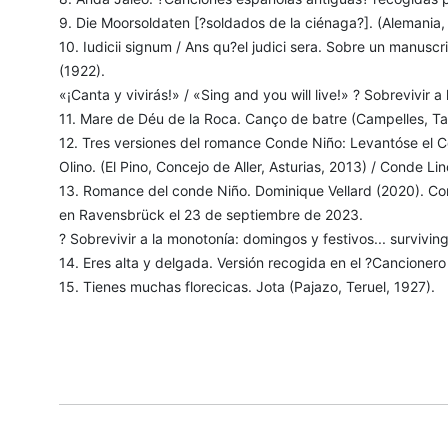
9. Die Moorsoldaten [?soldados de la ciénaga?]. (Alemania,
10. Iudicii signum / Ans qu?el judici sera. Sobre un manuscri
(1922).
«¡Canta y vivirás!» / «Sing and you will live!» ? Sobrevivir a
11. Mare de Déu de la Roca. Canço de batre (Campelles, T
12. Tres versiones del romance Conde Niño: Levantóse el 
Olino. (El Pino, Concejo de Aller, Asturias, 2013) / Conde Li
13. Romance del conde Niño. Dominique Vellard (2020). Co
en Ravensbrück el 23 de septiembre de 2023.
? Sobrevivir a la monotonía: domingos y festivos... surviv
14. Eres alta y delgada. Versión recogida en el ?Cancionero 
15. Tienes muchas florecicas. Jota (Pajazo, Teruel, 1927).