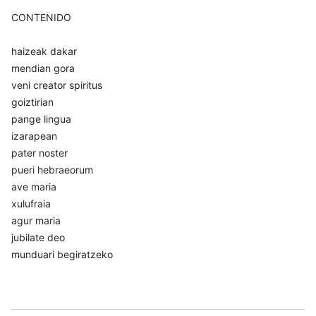
CONTENIDO
haizeak dakar
mendian gora
veni creator spiritus
goiztirian
pange lingua
izarapean
pater noster
pueri hebraeorum
ave maria
xulufraia
agur maria
jubilate deo
munduari begiratzeko