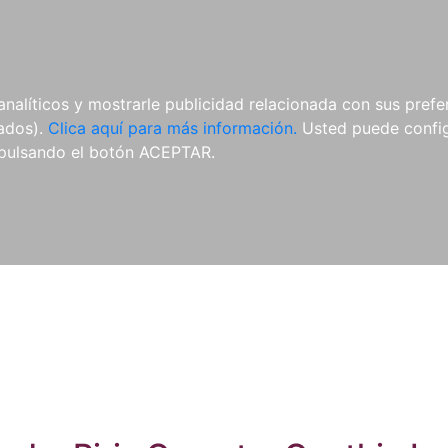
ES
ES
REVISTAS
CDS Y
MATERIAL
analíticos y mostrarle publicidad relacionada con sus prefer
DVDS
COMPLEMENTARIO
tados).
Clica aquí para más información.
Usted puede configu
pulsando el botón ACEPTAR.