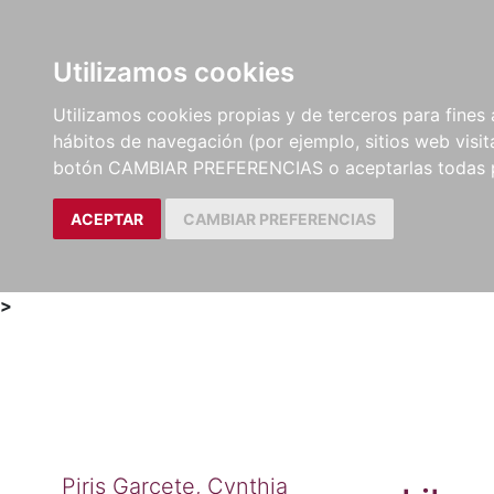
Utilizamos cookies
LIBROS
MÉTODOS Y
PARTITURAS Y EDICION
Utilizamos cookies propias y de terceros para fines 
EJERCICIOS
CRÍTICAS
hábitos de navegación (por ejemplo, sitios web visi
botón CAMBIAR PREFERENCIAS o aceptarlas todas 
ACEPTAR
CAMBIAR PREFERENCIAS
>
Piris Garcete, Cynthia