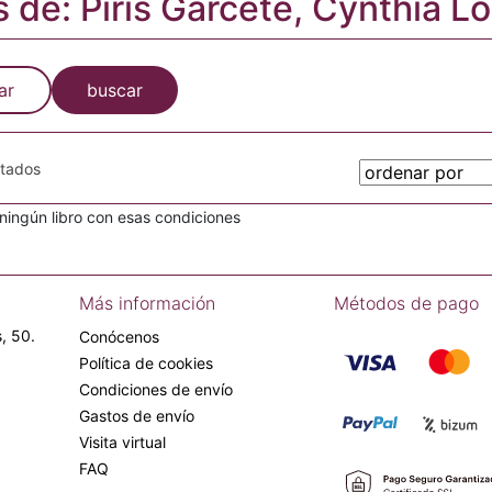
s de: Piris Garcete, Cynthia L
ar
buscar
otados
ingún libro con esas condiciones
Más información
Métodos de pago
, 50.
Conócenos
Política de cookies
Condiciones de envío
Gastos de envío
Visita virtual
FAQ