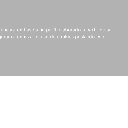
0
NOVEDADES
NOTICIAS
COMPRAS
encias, en base a un perfil elaborado a partir de su
INSTITUCIONALES
rar o rechazar el uso de cookies puslando en el