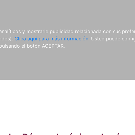
ES
ES
REVISTAS
CDS Y
MATERIAL
analíticos y mostrarle publicidad relacionada con sus prefer
DVDS
COMPLEMENTARIO
tados).
Clica aquí para más información.
Usted puede configu
pulsando el botón ACEPTAR.