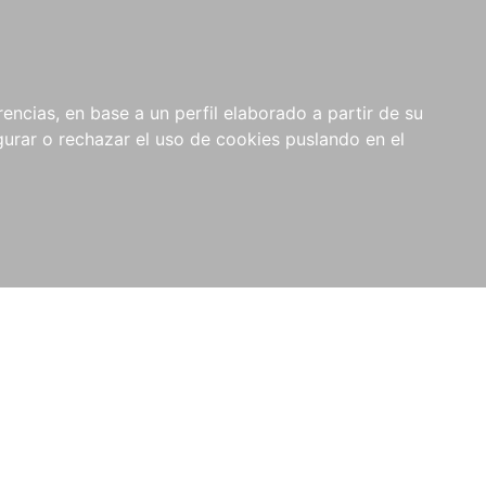
0
NOVEDADES
NOTICIAS
COMPRAS
encias, en base a un perfil elaborado a partir de su
INSTITUCIONALES
rar o rechazar el uso de cookies puslando en el