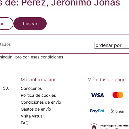
s de: Pérez, Jerónimo Jonás
ar
buscar
otados
ingún libro con esas condiciones
Más información
Métodos de pago
, 50.
Conócenos
Política de cookies
Condiciones de envío
Gastos de envío
Visita virtual
FAQ