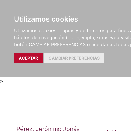
Utilizamos cookies
LIBROS
MÉTODOS Y
PARTITURAS Y EDICION
Utilizamos cookies propias y de terceros para fines 
EJERCICIOS
CRÍTICAS
hábitos de navegación (por ejemplo, sitios web visi
botón CAMBIAR PREFERENCIAS o aceptarlas todas 
ACEPTAR
CAMBIAR PREFERENCIAS
>
Pérez, Jerónimo Jonás