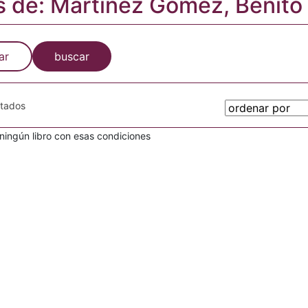
s de: Martínez Gómez, Benito
ar
buscar
otados
ingún libro con esas condiciones