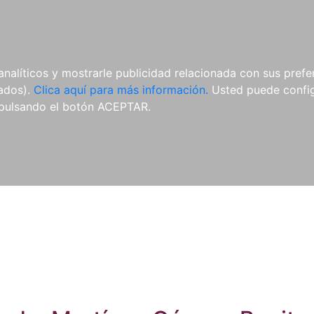
ES
ES
REVISTAS
CDS Y
MATERIAL
analíticos y mostrarle publicidad relacionada con sus prefer
DVDS
COMPLEMENTARIO
tados).
Clica aquí para más información.
Usted puede configu
pulsando el botón ACEPTAR.