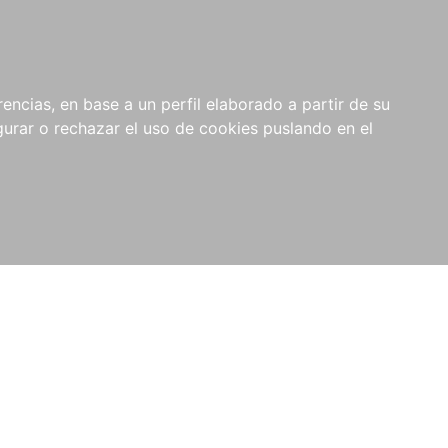
0
NOVEDADES
NOTICIAS
COMPRAS
encias, en base a un perfil elaborado a partir de su
INSTITUCIONALES
rar o rechazar el uso de cookies puslando en el