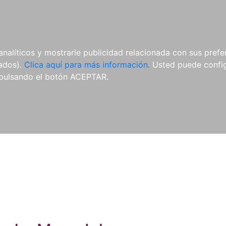
ES
ES
REVISTAS
CDS Y
MATERIAL
analíticos y mostrarle publicidad relacionada con sus prefer
DVDS
COMPLEMENTARIO
tados).
Clica aquí para más información.
Usted puede configu
pulsando el botón ACEPTAR.