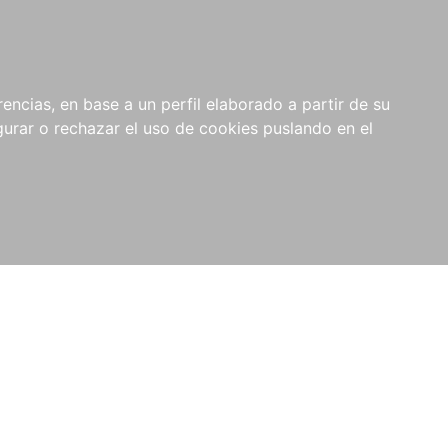
0
NOVEDADES
NOTICIAS
COMPRAS
encias, en base a un perfil elaborado a partir de su
INSTITUCIONALES
rar o rechazar el uso de cookies puslando en el