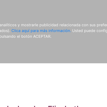
ES
ES
REVISTAS
CDS Y
MATERIAL
analíticos y mostrarle publicidad relacionada con sus prefer
DVDS
COMPLEMENTARIO
tados).
Clica aquí para más información.
Usted puede configu
pulsando el botón ACEPTAR.