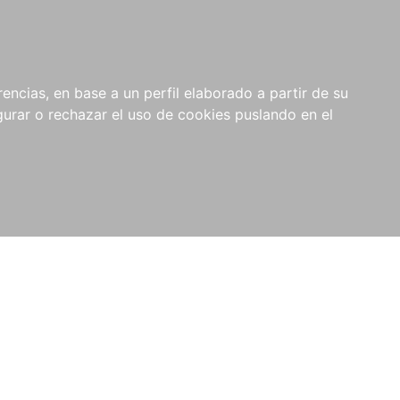
0
NOVEDADES
NOTICIAS
COMPRAS
encias, en base a un perfil elaborado a partir de su
INSTITUCIONALES
rar o rechazar el uso de cookies puslando en el