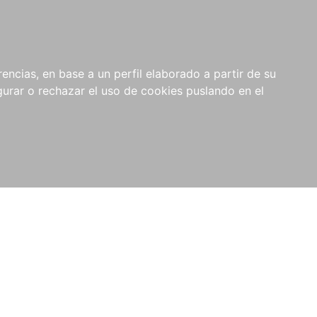
0
NOVEDADES
NOTICIAS
COMPRAS
encias, en base a un perfil elaborado a partir de su
INSTITUCIONALES
rar o rechazar el uso de cookies puslando en el