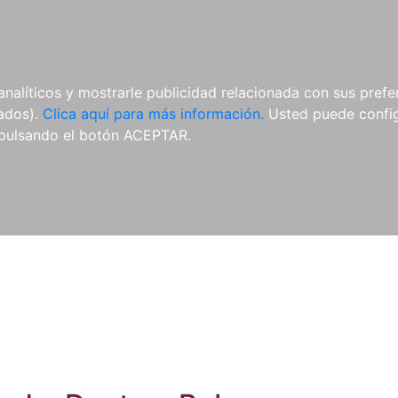
ES
ES
REVISTAS
CDS Y
MATERIAL
analíticos y mostrarle publicidad relacionada con sus prefer
DVDS
COMPLEMENTARIO
tados).
Clica aquí para más información.
Usted puede configu
pulsando el botón ACEPTAR.