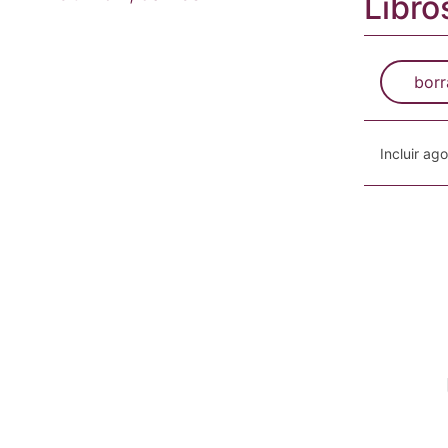
Libro
borr
Incluir ag