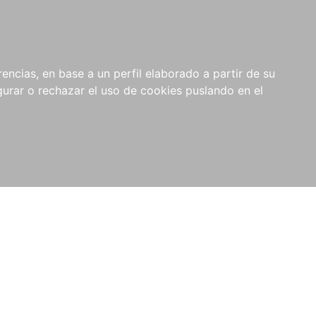
0
NOVEDADES
NOTICIAS
COMPRAS
encias, en base a un perfil elaborado a partir de su
INSTITUCIONALES
rar o rechazar el uso de cookies puslando en el