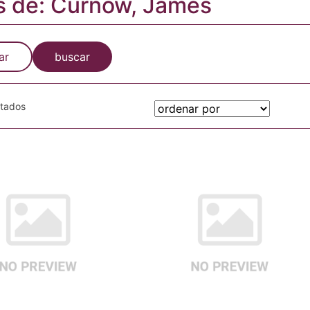
s de: Curnow, James
ar
buscar
otados