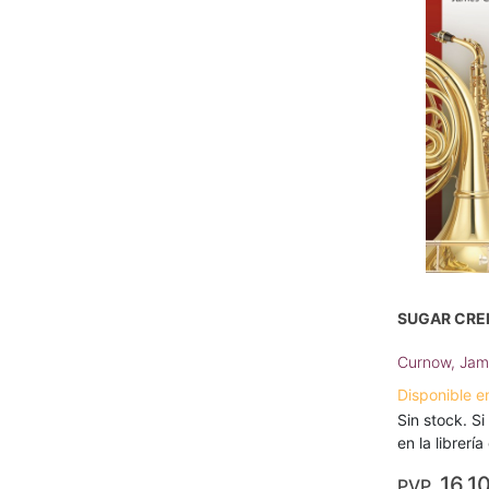
SUGAR CREE
Curnow, Jam
Disponible e
Sin stock. Si
en la librerí
16,1
PVP.