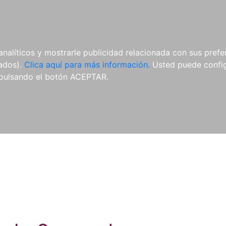
ES
ES
REVISTAS
CDS Y
MATERIAL
analíticos y mostrarle publicidad relacionada con sus prefer
DVDS
COMPLEMENTARIO
tados).
Clica aquí para más información.
Usted puede configu
pulsando el botón ACEPTAR.