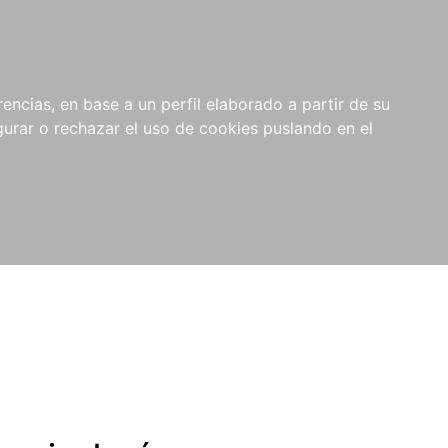
0
NOVEDADES
NOTICIAS
COMPRAS
encias, en base a un perfil elaborado a partir de su
INSTITUCIONALES
rar o rechazar el uso de cookies puslando en el