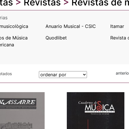
tas
>
Revistas
>
Revistas de 
rias
musicològica
Anuario Musical - CSIC
Itamar
os de Música
Quodlibet
Revista 
ricana
anterio
gotados