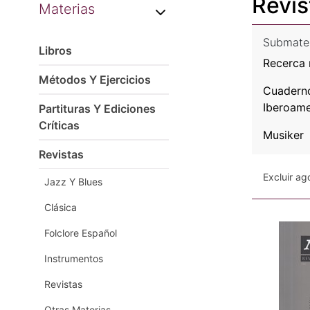
Revis
Materias
Submate
Libros
Recerca 
Métodos Y Ejercicios
Cuadern
Iberoame
Partituras Y Ediciones
Críticas
Musiker
Revistas
Excluir a
Jazz Y Blues
Clásica
Folclore Español
Instrumentos
Revistas
Otras Materias