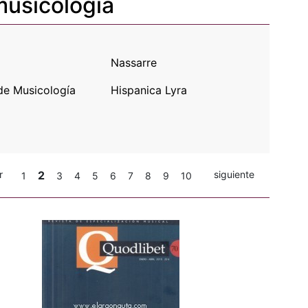
musicología
Nassarre
de Musicología
Hispanica Lyra
r
2
siguiente
1
3
4
5
6
7
8
9
10