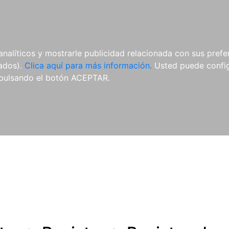
ES
ES
REVISTAS
CDS Y
MATERIAL
analíticos y mostrarle publicidad relacionada con sus prefer
DVDS
COMPLEMENTARIO
tados).
Clica aquí para más información.
Usted puede configu
pulsando el botón ACEPTAR.