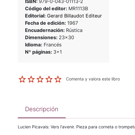
ISBN:
979-0-043-01113-2
Código del editor:
MR1113B
Editorial:
Gerard Billaudot Editeur
Fecha de edición:
1967
Encuadernación:
Rústica
Dimensiones:
23x30
Idioma:
Francés
Nº páginas:
3+1
Comenta y valora este libro
Descripción
Lucien Picavais: Vers l'avenir. Pieza para corneta o trompet