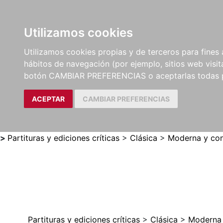
Utilizamos cookies
LIBROS
MÉTODOS Y
PARTITURAS Y EDICION
Utilizamos cookies propias y de terceros para fines 
EJERCICIOS
CRÍTICAS
hábitos de navegación (por ejemplo, sitios web visi
botón CAMBIAR PREFERENCIAS o aceptarlas todas 
ACEPTAR
CAMBIAR PREFERENCIAS
>
Partituras y ediciones críticas
>
Clásica
>
Moderna y con
Partituras y ediciones críticas
>
Clásica
>
Moderna 