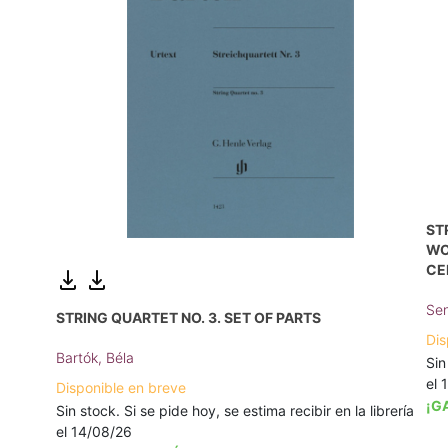
ST
WO
CE
Sen
STRING QUARTET NO. 3. SET OF PARTS
Dis
Bartók, Béla
Sin
el 
Disponible en breve
¡G
Sin stock. Si se pide hoy, se estima recibir en la librería
el 14/08/26