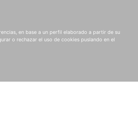
0
NOVEDADES
NOTICIAS
COMPRAS
encias, en base a un perfil elaborado a partir de su
INSTITUCIONALES
rar o rechazar el uso de cookies puslando en el