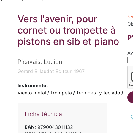
Vers l'avenir, pour
No
Di
cornet ou trompette à
P
pistons en sib et piano
Av
Picavais, Lucien
Gerard Billaudot Editeur. 1967
Instrumento:
Viento metal
/
Trompeta
/
Trompeta y teclado
/
Ficha técnica
EAN:
9790043011132