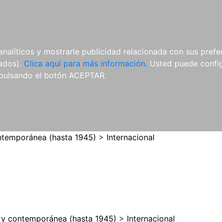
ES
ES
REVISTAS
CDS Y
MATERIAL
analíticos y mostrarle publicidad relacionada con sus prefer
DVDS
COMPLEMENTARIO
tados).
Clica aquí para más información.
Usted puede configu
pulsando el botón ACEPTAR.
temporánea (hasta 1945)
>
Internacional
y contemporánea (hasta 1945)
>
Internacional