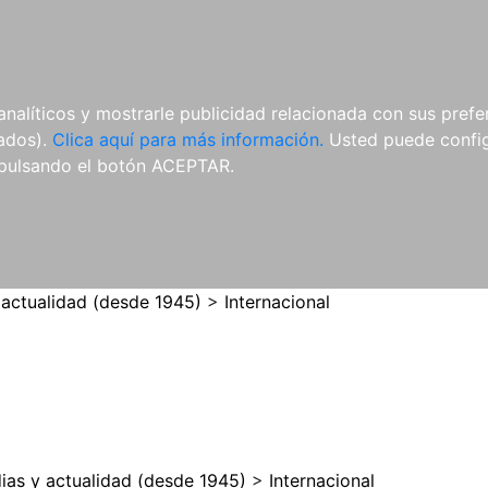
ES
ES
REVISTAS
CDS Y
MATERIAL
analíticos y mostrarle publicidad relacionada con sus prefer
DVDS
COMPLEMENTARIO
tados).
Clica aquí para más información.
Usted puede configu
pulsando el botón ACEPTAR.
 actualidad (desde 1945)
>
Internacional
ias y actualidad (desde 1945)
>
Internacional