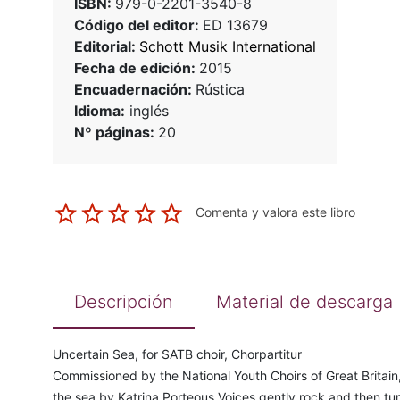
ISBN:
979-0-2201-3540-8
Código del editor:
ED 13679
Editorial:
Schott Musik International
Fecha de edición:
2015
Encuadernación:
Rústica
Idioma:
inglés
Nº páginas:
20
Comenta y valora este libro
Descripción
Material de descarga
Uncertain Sea, for SATB choir, Chorpartitur
Commissioned by the National Youth Choirs of Great Britain
the sea by Katrina Porteous.Voices gently rock and then tum