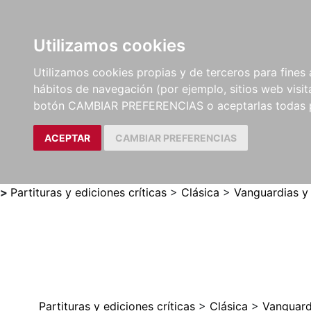
Utilizamos cookies
LIBROS
MÉTODOS Y
PARTITURAS Y EDICION
Utilizamos cookies propias y de terceros para fines 
EJERCICIOS
CRÍTICAS
hábitos de navegación (por ejemplo, sitios web visi
botón CAMBIAR PREFERENCIAS o aceptarlas todas 
ACEPTAR
CAMBIAR PREFERENCIAS
>
Partituras y ediciones críticas
>
Clásica
>
Vanguardias y
Partituras y ediciones críticas
>
Clásica
>
Vanguard