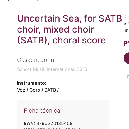
Uncertain Sea, for SATB
Di
Si
choir, mixed choir
li
(SATB), choral score
P
Casken, John
Schott Musik International. 2015
Instrumento:
Voz
/
Coro
/
SATB
/
Ficha técnica
EAN:
9790220135408