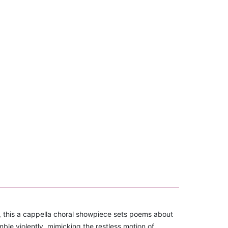
, this a cappella choral showpiece sets poems about
ble violently, mimicking the restless motion of