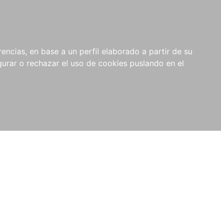
0
NOVEDADES
NOTICIAS
COMPRAS
encias, en base a un perfil elaborado a partir de su
INSTITUCIONALES
rar o rechazar el uso de cookies puslando en el