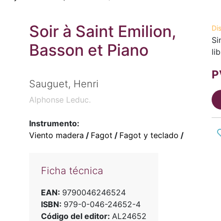
Soir à Saint Emilion,
Di
Si
Basson et Piano
li
P
Sauguet, Henri
Alphonse Leduc.
Instrumento:
Viento madera
/
Fagot
/
Fagot y teclado
/
Ficha técnica
EAN:
9790046246524
ISBN:
979-0-046-24652-4
Código del editor:
AL24652