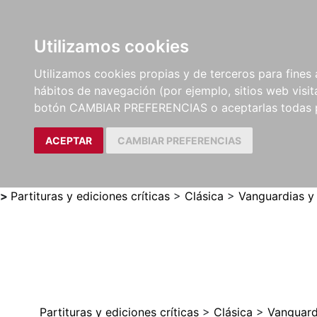
Utilizamos cookies
LIBROS
MÉTODOS Y
PARTITURAS Y EDICION
Utilizamos cookies propias y de terceros para fines 
EJERCICIOS
CRÍTICAS
hábitos de navegación (por ejemplo, sitios web visi
botón CAMBIAR PREFERENCIAS o aceptarlas todas 
ACEPTAR
CAMBIAR PREFERENCIAS
>
Partituras y ediciones críticas
>
Clásica
>
Vanguardias y
Partituras y ediciones críticas
>
Clásica
>
Vanguard