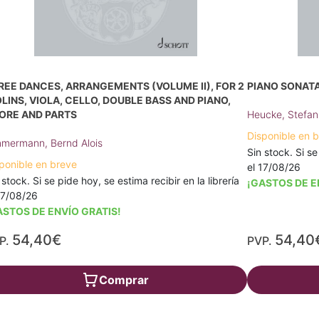
REE DANCES, ARRANGEMENTS (VOLUME II), FOR 2
PIANO SONATA 
OLINS, VIOLA, CELLO, DOUBLE BASS AND PIANO,
ORE AND PARTS
Heucke, Stefan
Disponible en 
mermann, Bernd Alois
Sin stock. Si se
ponible en breve
el 17/08/26
 stock. Si se pide hoy, se estima recibir en la librería
¡GASTOS DE E
17/08/26
ASTOS DE ENVÍO GRATIS!
54,40€
54,40
P.
PVP.
Comprar