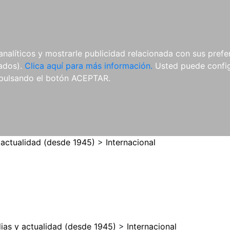
ES
ES
REVISTAS
CDS Y
MATERIAL
analíticos y mostrarle publicidad relacionada con sus prefer
DVDS
COMPLEMENTARIO
tados).
Clica aquí para más información.
Usted puede configu
pulsando el botón ACEPTAR.
 actualidad (desde 1945)
>
Internacional
ias y actualidad (desde 1945)
>
Internacional