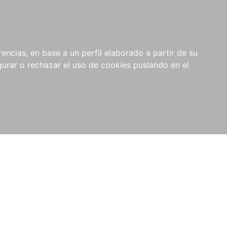
0
NOVEDADES
NOTICIAS
COMPRAS
encias, en base a un perfil elaborado a partir de su
INSTITUCIONALES
rar o rechazar el uso de cookies puslando en el