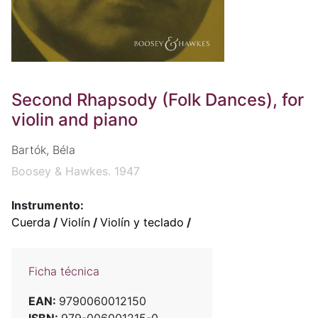
Second Rhapsody (Folk Dances), for
violin and piano
Bartók, Béla
Boosey & Hawkes. 1947
Instrumento:
Cuerda
/
Violín
/
Violín y teclado
/
Ficha técnica
EAN:
9790060012150
ISBN:
979-006001215-0