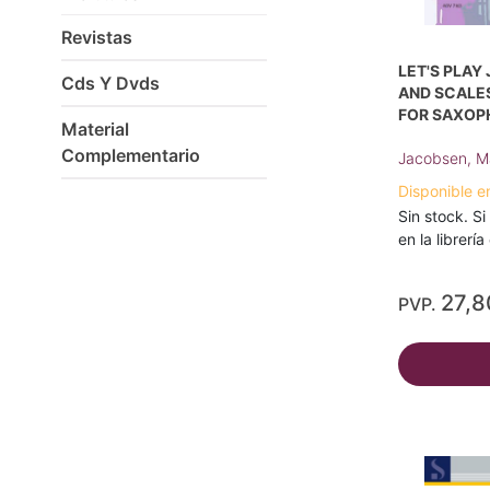
Revistas
LET'S PLAY
Cds Y Dvds
AND SCALES
FOR SAXOPH
Material
Complementario
Jacobsen, Ma
Disponible e
Sin stock. Si
en la librerí
27,8
PVP.