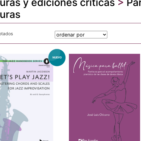
turas y ediciones críticas
>
Par
turas
gotados