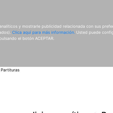
ES
ES
REVISTAS
CDS Y
MATERIAL
analíticos y mostrarle publicidad relacionada con sus prefer
DVDS
COMPLEMENTARIO
tados).
Clica aquí para más información.
Usted puede configu
pulsando el botón ACEPTAR.
>
Partituras