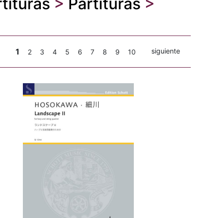
tituras
>
Partituras
>
1
siguiente
2
3
4
5
6
7
8
9
10