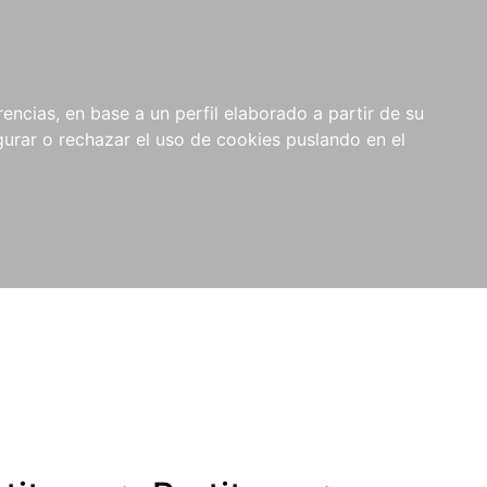
0
NOVEDADES
NOTICIAS
COMPRAS
encias, en base a un perfil elaborado a partir de su
INSTITUCIONALES
rar o rechazar el uso de cookies puslando en el