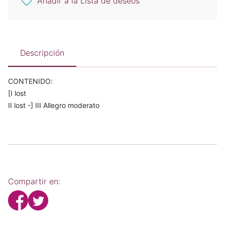
Añadir a la Lista de deseos
Descripción
CONTENIDO:
[I lost
II lost -] III Allegro moderato
Compartir en: