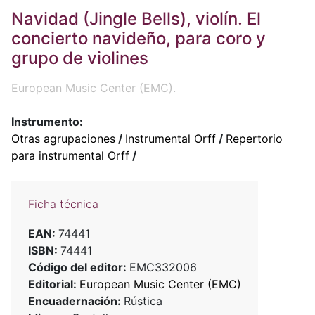
Navidad (Jingle Bells), violín. El
concierto navideño, para coro y
grupo de violines
European Music Center (EMC).
Instrumento:
Otras agrupaciones
/
Instrumental Orff
/
Repertorio
para instrumental Orff
/
Ficha técnica
EAN:
74441
ISBN:
74441
Código del editor:
EMC332006
Editorial:
European Music Center (EMC)
Encuadernación:
Rústica