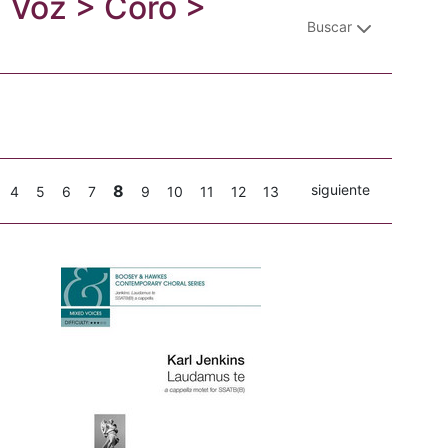
: Voz > Coro >
Buscar
8
siguiente
4
5
6
7
9
10
11
12
13