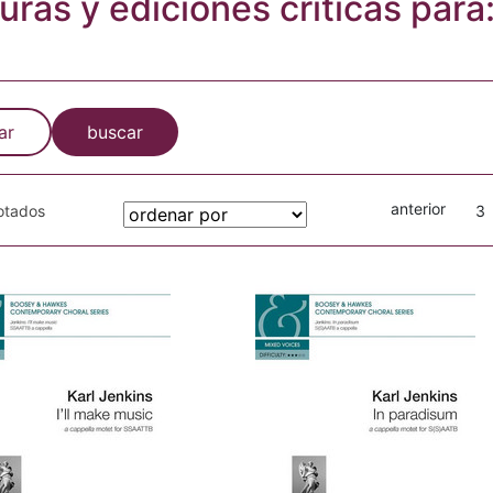
turas y ediciones críticas para
ar
buscar
anterior
gotados
3