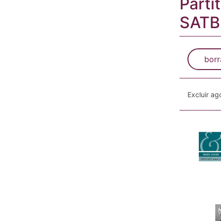
Parti
SATB
borr
Excluir a