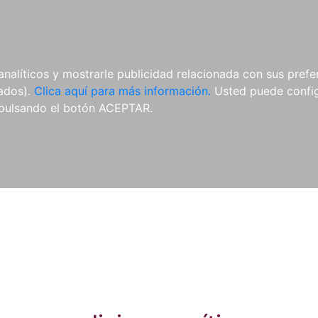
ES
ES
REVISTAS
CDS Y
MATERIAL
analíticos y mostrarle publicidad relacionada con sus prefer
DVDS
COMPLEMENTARIO
tados).
Clica aquí para más información.
Usted puede configu
pulsando el botón ACEPTAR.