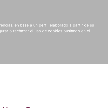
0
NOVEDADES
NOTICIAS
COMPRAS
encias, en base a un perfil elaborado a partir de su
INSTITUCIONALES
rar o rechazar el uso de cookies puslando en el