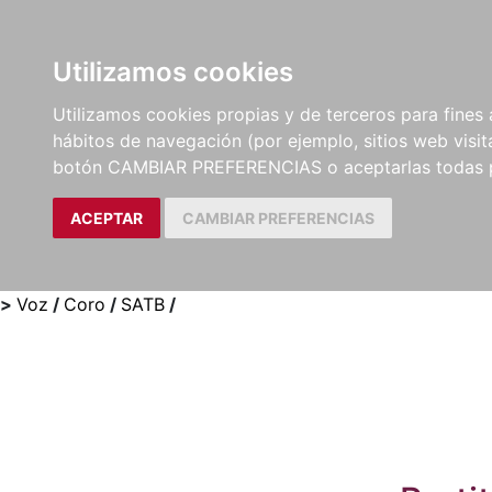
Utilizamos cookies
LIBROS
MÉTODOS Y
PARTITURAS Y EDICION
Utilizamos cookies propias y de terceros para fines 
EJERCICIOS
CRÍTICAS
hábitos de navegación (por ejemplo, sitios web visi
botón CAMBIAR PREFERENCIAS o aceptarlas todas 
ACEPTAR
CAMBIAR PREFERENCIAS
>
Voz
/
Coro
/
SATB
/