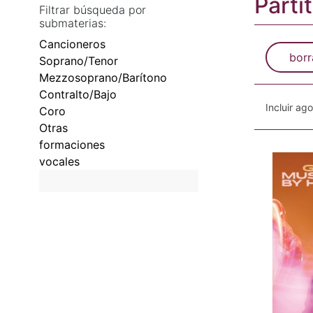
Parti
Filtrar búsqueda por
submaterias:
Cancioneros
borr
Soprano/Tenor
Mezzosoprano/Barítono
Contralto/Bajo
Incluir ag
Coro
Otras
formaciones
vocales