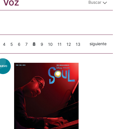
: Voz
Buscar
8
siguiente
4
5
6
7
9
10
11
12
13