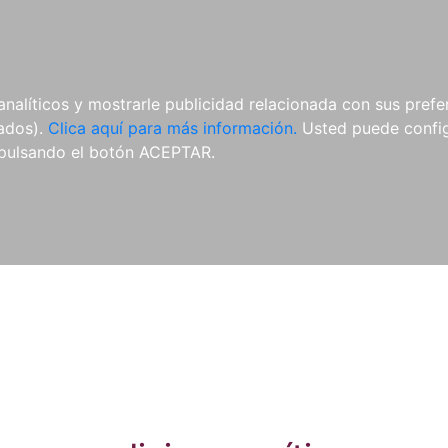
ES
ES
REVISTAS
CDS Y
MATERIAL
analíticos y mostrarle publicidad relacionada con sus prefer
DVDS
COMPLEMENTARIO
tados).
Clica aquí para más información.
Usted puede configu
pulsando el botón ACEPTAR.