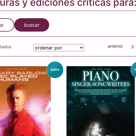
turas y ediciones críticas para
ar
buscar
anterior
otados
3