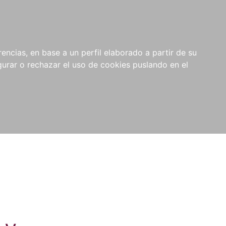
0
NOVEDADES
NOTICIAS
COMPRAS
encias, en base a un perfil elaborado a partir de su
INSTITUCIONALES
rar o rechazar el uso de cookies puslando en el