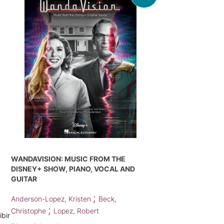
L
WANDAVISION: MUSIC FROM THE
DISNEY+ SHOW, PIANO, VOCAL AND
GUITAR
;
Anderson-Lopez, Kristen
Beck,
;
Christophe
Lopez, Robert
ibir