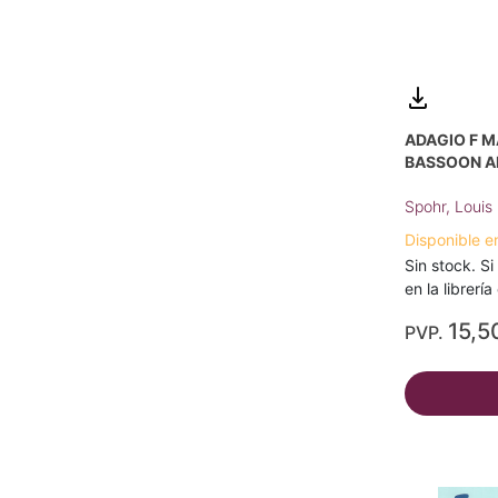
ADAGIO F M
BASSOON A
Spohr, Louis
Disponible e
Sin stock. Si
en la librerí
15,5
PVP.