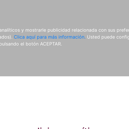
ES
ES
REVISTAS
CDS Y
MATERIAL
analíticos y mostrarle publicidad relacionada con sus prefer
DVDS
COMPLEMENTARIO
tados).
Clica aquí para más información.
Usted puede configu
pulsando el botón ACEPTAR.