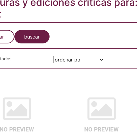
turas y ediciones críticas par
t
ar
buscar
otados