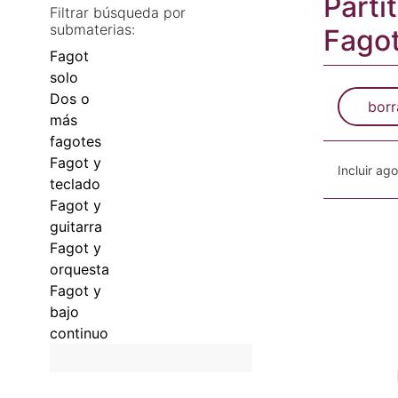
Parti
Filtrar búsqueda por
submaterias:
Fago
Fagot
solo
Dos o
borr
más
fagotes
Fagot y
Incluir ag
teclado
Fagot y
guitarra
Fagot y
orquesta
Fagot y
bajo
continuo