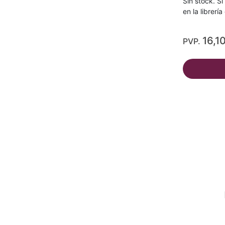
Sin stock. Si
en la librerí
16,1
PVP.