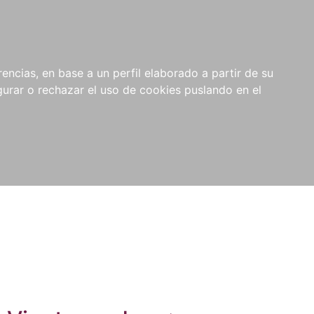
0
NOVEDADES
NOTICIAS
COMPRAS
encias, en base a un perfil elaborado a partir de su
INSTITUCIONALES
rar o rechazar el uso de cookies puslando en el