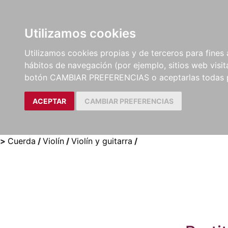
Utilizamos cookies
LIBROS
MÉTODOS Y
PARTITURAS Y EDICION
Utilizamos cookies propias y de terceros para fines 
EJERCICIOS
CRÍTICAS
hábitos de navegación (por ejemplo, sitios web visi
botón CAMBIAR PREFERENCIAS o aceptarlas todas 
ACEPTAR
CAMBIAR PREFERENCIAS
>
Cuerda
/
Violín
/
Violín y guitarra
/