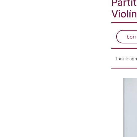
Parti
Violín
borr
Incluir ag