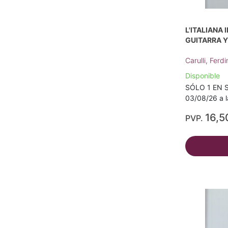
L'ITALIANA 
GUITARRA Y
Carulli, Fer
Disponible
SÓLO 1 EN S
03/08/26 a l
16,5
PVP.