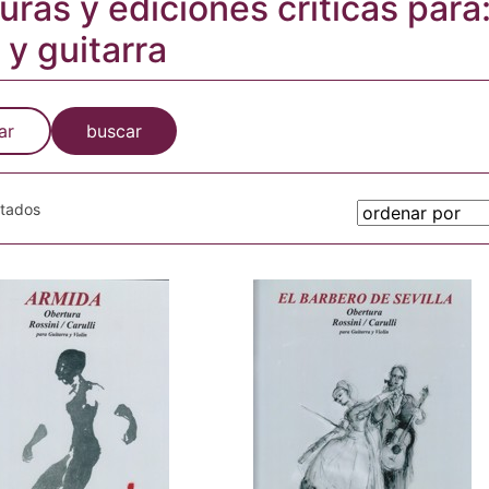
turas y ediciones críticas para
 y guitarra
ar
buscar
otados