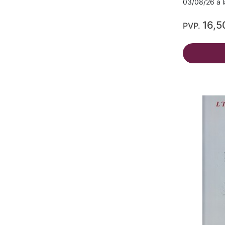
03/08/26 a l
16,5
PVP.