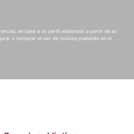
0
NOVEDADES
NOTICIAS
COMPRAS
encias, en base a un perfil elaborado a partir de su
INSTITUCIONALES
rar o rechazar el uso de cookies puslando en el