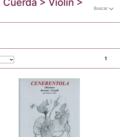
: Cuerda > Violín >
Buscar
1