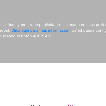
ES
ES
REVISTAS
CDS Y
MATERIAL
analíticos y mostrarle publicidad relacionada con sus prefer
DVDS
COMPLEMENTARIO
tados).
Clica aquí para más información.
Usted puede configu
pulsando el botón ACEPTAR.