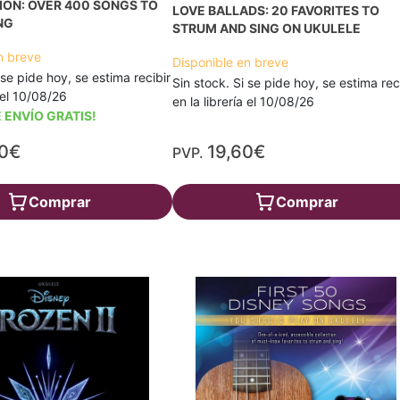
ION: OVER 400 SONGS TO
LOVE BALLADS: 20 FAVORITES TO
NG
STRUM AND SING ON UKULELE
n breve
Disponible en breve
 se pide hoy, se estima recibir
Sin stock. Si se pide hoy, se estima rec
a el 10/08/26
en la librería el 10/08/26
 ENVÍO GRATIS!
60€
19,60€
PVP.
Comprar
Comprar