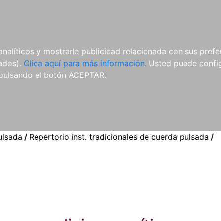
ES
ES
REVISTAS
CDS Y
MATERIAL
analíticos y mostrarle publicidad relacionada con sus prefer
DVDS
COMPLEMENTARIO
tados).
Clica aquí para más información.
Usted puede configu
pulsando el botón ACEPTAR.
ulsada
/
Repertorio inst. tradicionales de cuerda pulsada
/