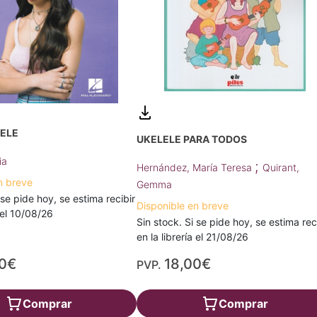
LELE
UKELELE PARA TODOS
ia
;
Hernández, María Teresa
Quirant,
n breve
Gemma
 se pide hoy, se estima recibir
Disponible en breve
a el 10/08/26
Sin stock. Si se pide hoy, se estima rec
en la librería el 21/08/26
20€
18,00€
PVP.
Comprar
Comprar