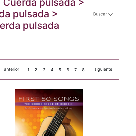
a: Cuerda pulsada >
rda pulsada >
Buscar
uerda pulsada
anterior
2
siguiente
1
3
4
5
6
7
8