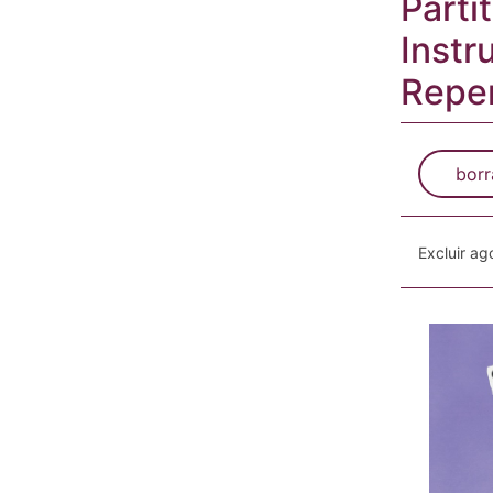
Parti
Instr
Reper
borr
Excluir a