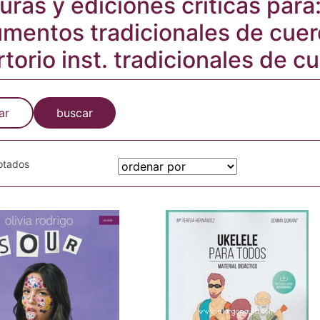
turas y ediciones críticas par
umentos tradicionales de cue
torio inst. tradicionales de c
ar
buscar
gotados