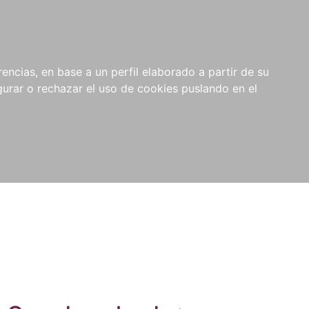
0
NOVEDADES
NOTICIAS
COMPRAS
encias, en base a un perfil elaborado a partir de su
INSTITUCIONALES
rar o rechazar el uso de cookies puslando en el