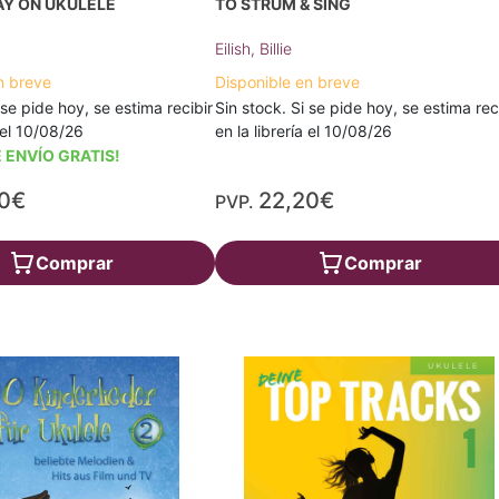
AY ON UKULELE
TO STRUM & SING
Eilish, Billie
n breve
Disponible en breve
 se pide hoy, se estima recibir
Sin stock. Si se pide hoy, se estima rec
a el 10/08/26
en la librería el 10/08/26
 ENVÍO GRATIS!
50€
22,20€
PVP.
Comprar
Comprar