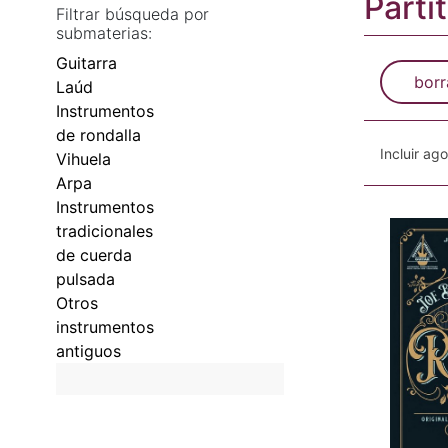
Parti
Filtrar búsqueda por
submaterias:
Guitarra
borr
Laúd
Instrumentos
de rondalla
Incluir ag
Vihuela
Arpa
Instrumentos
tradicionales
de cuerda
pulsada
Otros
instrumentos
antiguos