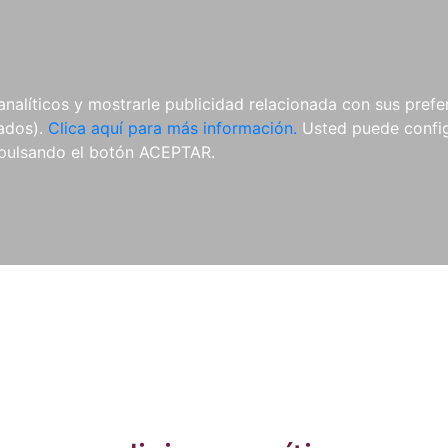
ES
ES
REVISTAS
CDS Y
MATERIAL
analíticos y mostrarle publicidad relacionada con sus prefer
DVDS
COMPLEMENTARIO
tados).
Clica aquí para más información.
Usted puede configu
pulsando el botón ACEPTAR.