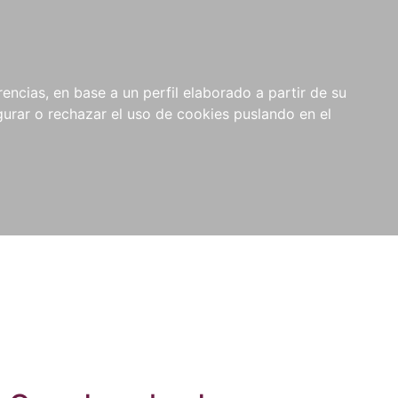
0
NOVEDADES
NOTICIAS
COMPRAS
encias, en base a un perfil elaborado a partir de su
INSTITUCIONALES
rar o rechazar el uso de cookies puslando en el