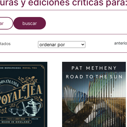
turas y ediciones críticas par
ar
buscar
anterio
otados