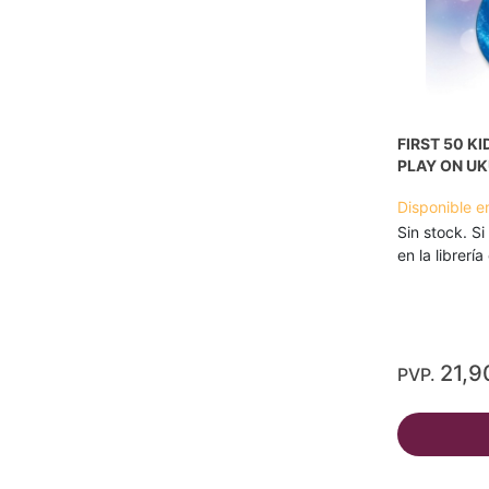
FIRST 50 K
PLAY ON U
Disponible e
Sin stock. Si
en la librerí
21,9
PVP.