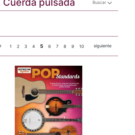
a: Cuerda pulsada
Buscar
r
5
siguiente
1
2
3
4
6
7
8
9
10